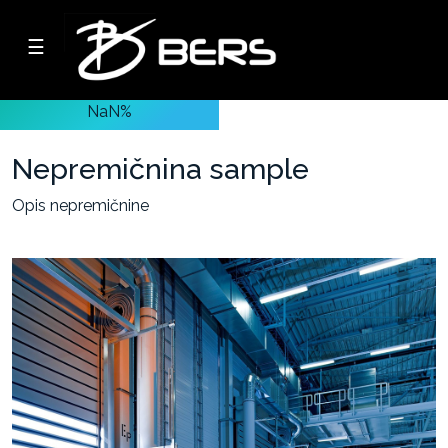
☰
Podjetje
NaN%
Oddaja
lastnih
Nepremičnina sample
nepremičnin
Opis nepremičnine
-
Poslovni
prostori
-
Skladiščni
prostori
-