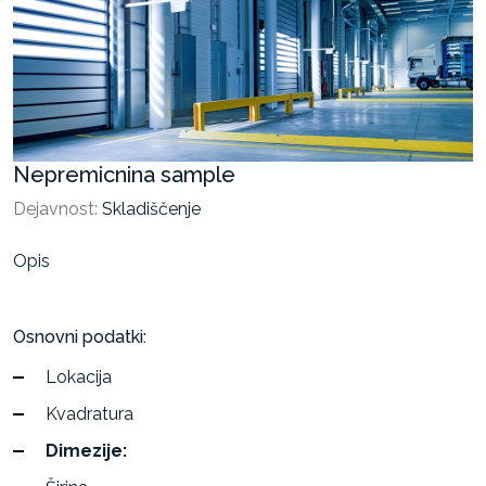
Stanovanja
Razvoj
projektov
za
oddajo
in
Nepremicnina sample
prodajo
Dejavnost:
Skladiščenje
Opis
Osnovni podatki:
Lokacija
Kvadratura
Dimezije: