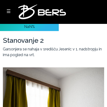
☰
Podjetje
NaN%
Oddaja
lastnih
Stanovanje 2
nepremičnin
Garsonjera se nahaja v središču Jesenic v 1. nadstropju in
ima pogled na vrt.
-
Poslovni
prostori
-
Skladiščni
prostori
-