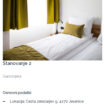
Stanovanja
Razvoj
projektov
za
oddajo
in
prodajo
Stanovanje 2
Garsonjera
Osnovni podatki:
Lokacija: Cesta železarjev 9, 4270 Jesenice