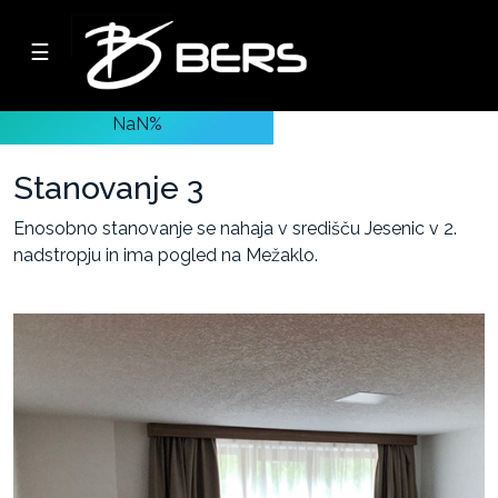
☰
Podjetje
NaN%
Oddaja
lastnih
Stanovanje 3
nepremičnin
Enosobno stanovanje se nahaja v središču Jesenic v 2.
nadstropju in ima pogled na Mežaklo.
-
Poslovni
prostori
-
Skladiščni
prostori
-