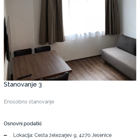
Stanovanja
Razvoj
projektov
za
oddajo
in
prodajo
Stanovanje 3
Enosobno stanovanje
Osnovni podatki:
Lokacija: Cesta železarjev 9, 4270 Jesenice